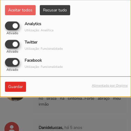
Aceitar todos
Recusar tudo
Comentários(6)
Analytics
Utilização: Analítica
Ativado
Log in to comment
Twitter
Utilização: Funcionalidade
INICIAR SESSÃO
Ativado
Facebook
Utilização: Funcionalidade
Ativado
Bighetti Big,
há 5 anos
Alimentado por Orejime
Guardar
Oh brabo tem nome, Bw mestrão, tamo aqui
no Braza na sintonia...Forte abraço meu
irmão
Danideluccas,
há 5 anos