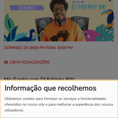
DOMINGO, DE 09:00 PM PARA 10:00 PM
12674 VIZUALIZAÇÕES
Mix Samba com DJ Fabinho BW
Informação que recolhemos
Acabamos o fim de semana com DJ Fabinho BW e as suas
brasilidades.
Utilizamos cookies para fornecer os serviços e funcionalidades
oferecidos no nosso site e para melhorar a experiência dos nossos
Do Samba ao Hip Hop viajamos até Brasil das 21h ás 22h
utilizadores.
!!!