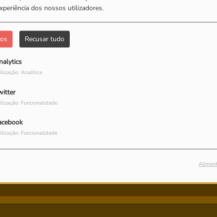
xperiência dos nossos utilizadores.
dos
Recusar tudo
nalytics
ilização: Analítica
witter
ilização: Funcionalidade
acebook
ilização: Funcionalidade
Alimen