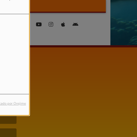
FIND US ON
tado por Orejime