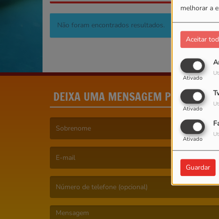
melhorar a e
Não foram encontrados resultados.
Aceitar to
A
Ut
Ativado
DEIXA UMA MENSAGEM POR FAVOR
T
Ut
Ativado
F
Ut
Ativado
(É obrigatório indicar o nome. )
Guardar
(É obrigatório indicar o e-mail. )