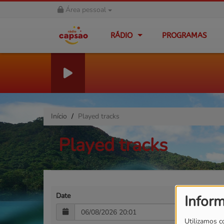
Área pessoal
RÁDIO
PROGRAMAS
Início
Played tracks
Played tracks
Date
Infor
Utilizamos c