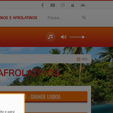
INOS E AFROLATINOS
RSS
 AFROLATINOS
RÁDIO CAPSAO - GRANDE LISBOA
ite e para