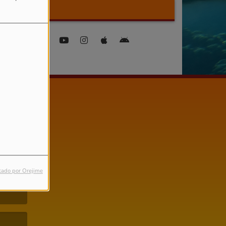
FIND US ON
tado por Orejime