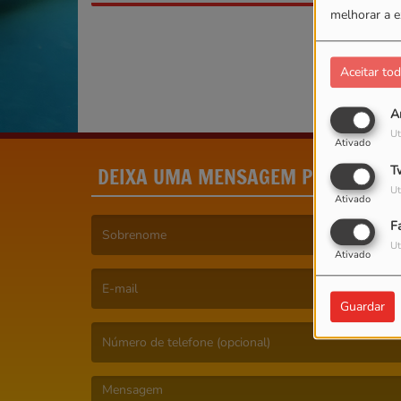
melhorar a e
Aceitar to
A
Ut
Ativado
DEIXA UMA MENSAGEM POR FAVOR
T
Ut
Ativado
F
Ut
Ativado
(É obrigatório indicar o nome. )
Guardar
(É obrigatório indicar o e-mail. )