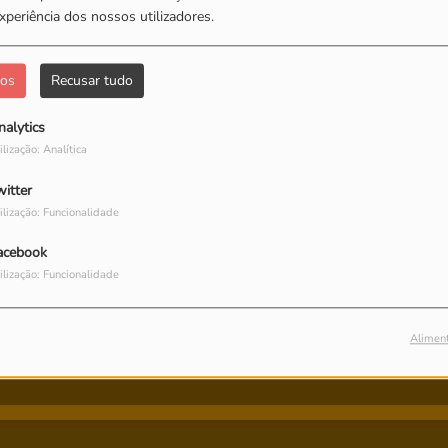
xperiência dos nossos utilizadores.
dos
Recusar tudo
nalytics
ilização: Analítica
witter
ilização: Funcionalidade
acebook
ilização: Funcionalidade
Alimen