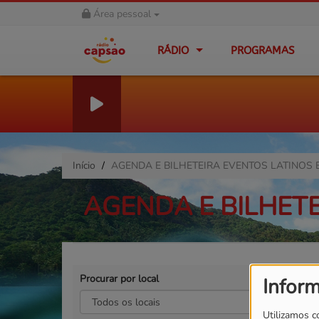
Área pessoal
RÁDIO
PROGRAMAS
Início
AGENDA E BILHETEIRA EVENTOS LATINOS 
AGENDA E BILHET
Procurar por local
Pro
Infor
Utilizamos c