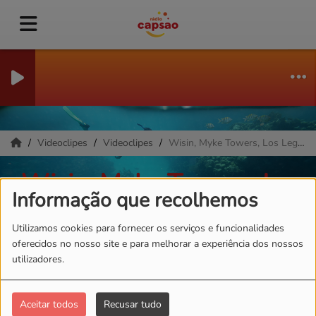
Videoclipes
Videoclipes
Wisin, Myke Towers, Los Legendarios - Mi Niña
Wisin, Myke Towers, Los
Informação que recolhemos
Legendarios - Mi Niña
Utilizamos cookies para fornecer os serviços e funcionalidades
oferecidos no nosso site e para melhorar a experiência dos nossos
utilizadores.
Aceitar todos
Recusar tudo