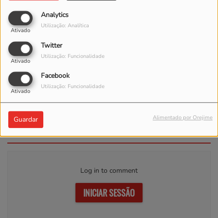
Analytics
Utilização: Analítica
Ativado
Twitter
Utilização: Funcionalidade
Ativado
Facebook
Utilização: Funcionalidade
Ativado
Wisin, Myke Towers, Los Legendarios
- Mi Niña
Alimentado por Orejime
Guardar
Comentários(0)
Log in to comment
INICIAR SESSÃO