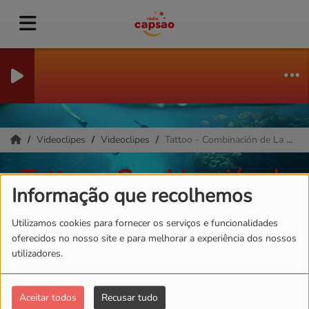
Videoclipes
Videoclipes
Tattoo - Combinación de La Habana ft Álvaro Rod
Tattoo - Combinación de
Informação que recolhemos
La Habana ft Álvaro Rod
Utilizamos cookies para fornecer os serviços e funcionalidades
oferecidos no nosso site e para melhorar a experiência dos nossos
utilizadores.
Aceitar todos
Recusar tudo