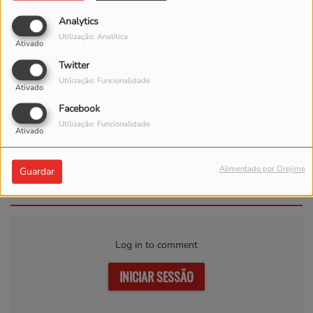
Analytics
Utilização: Analítica
Ativado
Twitter
Utilização: Funcionalidade
Ativado
Facebook
Utilização: Funcionalidade
Ativado
Tattoo - Combinación de La Habana ft Álvaro Rod
Alimentado por Orejime
Guardar
Comentários(0)
Log in to comment
INICIAR SESSÃO