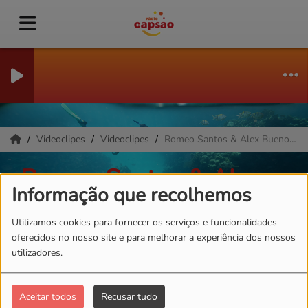
Videoclipes
Videoclipes
Romeo Santos & Alex Bueno - Nuestro Amor
Romeo Santos & Alex
Informação que recolhemos
Bueno - Nuestro Amor
Utilizamos cookies para fornecer os serviços e funcionalidades
oferecidos no nosso site e para melhorar a experiência dos nossos
utilizadores.
Aceitar todos
Recusar tudo