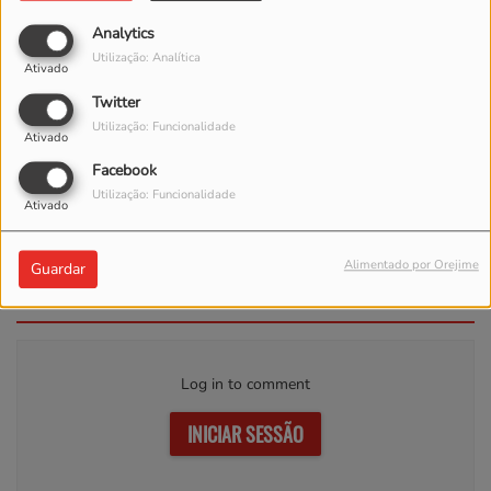
Analytics
Utilização: Analítica
Ativado
Twitter
Utilização: Funcionalidade
Ativado
Facebook
Utilização: Funcionalidade
Ativado
Romeo Santos & Alex Bueno
- Nuestro Amor
Alimentado por Orejime
Guardar
Comentários(0)
Log in to comment
INICIAR SESSÃO