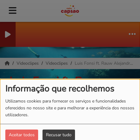
Videoclipes
Videoclipes
Luis Fonsi ft. Rauw Alejandro - Vacío
Luis Fonsi ft. Rauw
Informação que recolhemos
Alejandro - Vacío
Utilizamos cookies para fornecer os serviços e funcionalidades
oferecidos no nosso site e para melhorar a experiência dos nossos
utilizadores.
Aceitar todos
Recusar tudo