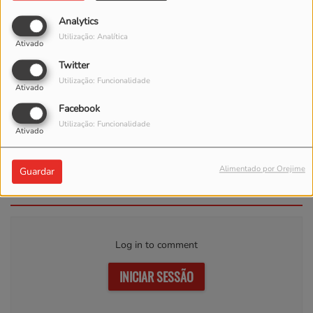
Analytics
Utilização: Analítica
Ativado
Twitter
Utilização: Funcionalidade
Ativado
Facebook
Utilização: Funcionalidade
Ativado
Luis Fonsi ft. Rauw Alejandro
- Vacío
Alimentado por Orejime
Guardar
Comentários(0)
Log in to comment
INICIAR SESSÃO