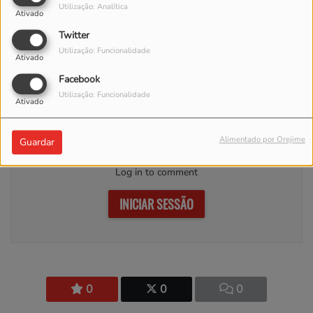
pessoas.
Utilização: Analítica
Ativado
Procuro sempre dar mais atenção
Twitter
ao lado positivo da vida.
Utilização: Funcionalidade
Gosto de passear pela natureza de
Ativado
bicicleta, de ler e de escrever.
Facebook
Utilização: Funcionalidade
Ativado
Comentários(0)
Alimentado por Orejime
Guardar
Log in to comment
INICIAR SESSÃO
0
0
0