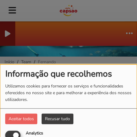
Início
Team
Fernando
Informação que recolhemos
Fernando
Utilizamos cookies para fornecer os serviços e funcionalidades
oferecidos no nosso site e para melhorar a experiência dos nossos
utilizadores.
Quem é Fernando, nossa criador de
conteúdos ?
Aceitar todos
Recusar tudo
Sou apaixonado pela vida e pelas
Analytics